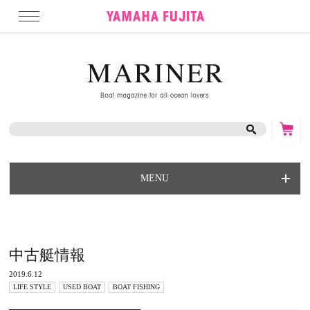
MENU
中古艇情報
2019.6.12
LIFE STYLE
USED BOAT
BOAT FISHING