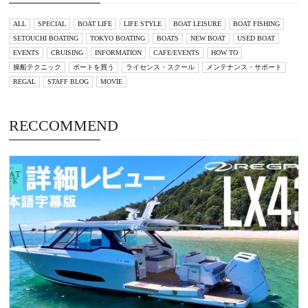
ALL
SPECIAL
BOAT LIFE
LIFE STYLE
BOAT LEISURE
BOAT FISHING
SETOUCHI BOATING
TOKYO BOATING
BOATS
NEW BOAT
USED BOAT
EVENTS
CRUISING
INFORMATION
CAFE/EVENTS
HOW TO
操船テクニック
ボートを買う
ライセンス・スクール
メンテナンス・サポート
REGAL
STAFF BLOG
MOVIE
RECCOMMEND