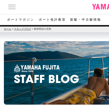
ボートマガジン
ボート免許教室
新艇・中古艇情報
ホーム
>
スタッフブログ
>
船体部品の交換