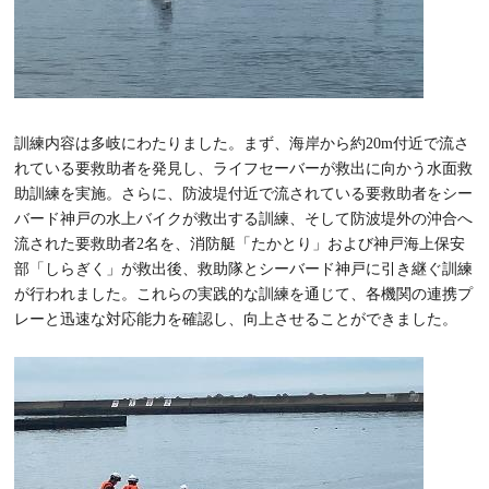
訓練内容は多岐にわたりました。まず、海岸から約20m付近で流さ
れている要救助者を発見し、ライフセーバーが救出に向かう水面救
助訓練を実施。さらに、防波堤付近で流されている要救助者をシー
バード神戸の水上バイクが救出する訓練、そして防波堤外の沖合へ
流された要救助者2名を、消防艇「たかとり」および神戸海上保安
部「しらぎく」が救出後、救助隊とシーバード神戸に引き継ぐ訓練
が行われました。これらの実践的な訓練を通じて、各機関の連携プ
レーと迅速な対応能力を確認し、向上させることができました。