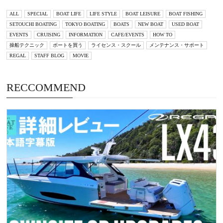
ALL
SPECIAL
BOAT LIFE
LIFE STYLE
BOAT LEISURE
BOAT FISHING
SETOUCHI BOATING
TOKYO BOATING
BOATS
NEW BOAT
USED BOAT
EVENTS
CRUISING
INFORMATION
CAFE/EVENTS
HOW TO
操船テクニック
ボートを買う
ライセンス・スクール
メンテナンス・サポート
REGAL
STAFF BLOG
MOVIE
RECCOMMEND