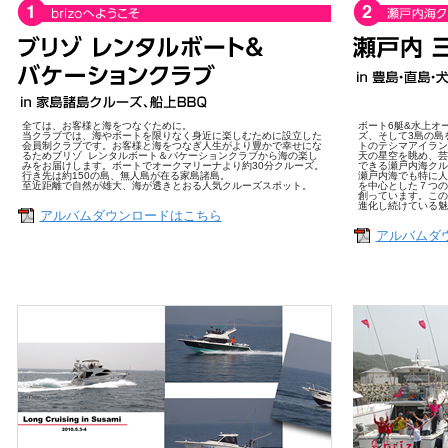
全ては、お客様と海をつなぐために。
ボート6艇&水上オ
当クラブでは、海やボートを限りなく身近に楽しむために設立した
ズ、そして3島の島
会員制クラブです。お客様と海をつなぎ人生がより豊かで幸せにな
トのテシマアイラン
るためブリゾ レンタルボート＆バケーションクラブから海の楽し
天の星空を眺め、芸
みをお届けします。ボートでオークマリーナより約30分クルーズ。
できる瀬戸内海クル
行き先は約150の島、無人島が在る家島諸島。
瀬戸内海でも特に人
至近距離で自然が雄大、海が透きとおる人気クルーズスポット。
を中心とした７つの
創っています。この
進化し続けている魅
アルバムダウンロードはこちら
アルバムダ