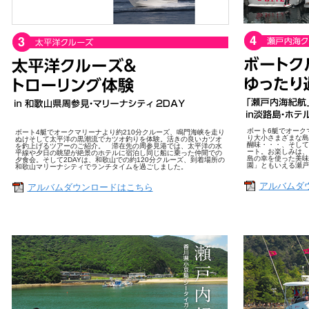
ボート6艇でオーク
ボート4艇でオークマリーナより約210分クルーズ、鳴門海峡を走り
り大小さまざまな島
ぬけそして太平洋の黒潮流でカツオ釣りを体験。活きの良いカツオ
醐味・・・、そして
を釣上げるツアーのご紹介。 滞在先の周参見港では、太平洋の水
ート。お楽しみは、
平線や夕日の眺望が絶景のホテルに宿泊し同じ船に乗った仲間での
島の幸を使った美味
夕食会。そして2DAYは、和歌山での約120分クルーズ、到着場所の
園」ともいえる瀬戸
和歌山マリーナシティでランチタイムを過ごしました。
アルバムダ
アルバムダウンロードはこちら