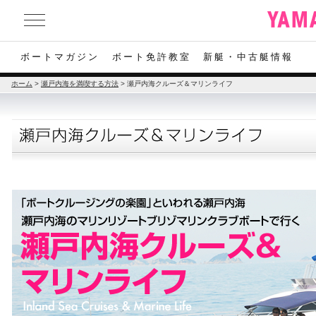
ボートマガジン
ボート免許教室
新艇・中古艇情報
ホーム
>
瀬戸内海を満喫する方法
>
瀬戸内海クルーズ＆マリンライフ