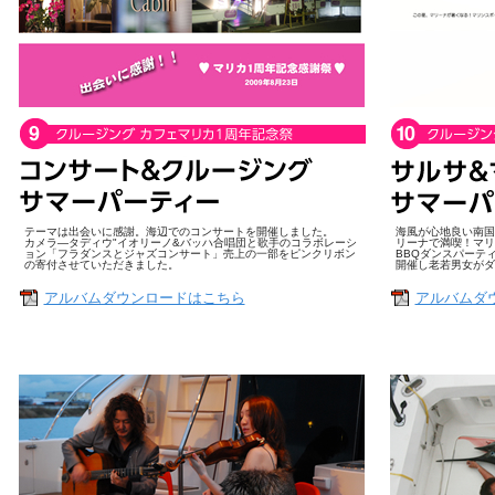
テーマは出会いに感謝。海辺でのコンサートを開催しました。
海風が心地良い南国
カメラ—タディウ"イオリーノ&バッハ合唱団と歌手のコラボレーシ
リーナで満喫！マリ
ョン「フラダンスとジャズコンサート」売上の一部をピンクリボン
BBQダンスパーテ
の寄付させていただきました。
開催し老若男女がダ
アルバムダウンロードはこちら
アルバムダ