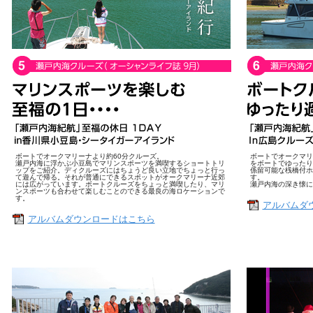
ボートでオークマリーナより約60分クルーズ。
ボートでオークマリ
瀬戸内海に浮かぶ小豆島でマリンスポーツを満喫するショートトリ
をボートでゆったり
ップをご紹介。ディクルーズにはちょうど良い立地でちょっと行っ
係留可能な桟橋付ホ
て遊んで帰る。それが普通にできるスポットがオークマリーナ近郊
す。
には広がっています。ボートクルーズをちょっと満喫したり、マリ
瀬戸内海の深き懐に
ンスポーツも合わせて楽しむことのできる最良の海ロケーションで
す。
アルバムダ
アルバムダウンロードはこちら