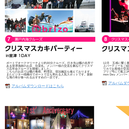
ボートでオークマリーナより約30分クルーズ。行き先は蠣の名所で
12月 五感に響く
ある室津漁師のお店 住栄丸。メンバー様の交流を兼ねてクリスマ
上パーティーをご紹
ス忘年会クルーズを開催しました。
リカでお客様が交流
こちらのお店では蠣の養殖、料理店、宿泊施設も備えております。
ブリゾ号にて船上J
またビジター桟橋付でボートで立ち寄れる人気スポットです。新鮮
mon Deu メン
な海の幸が食べれるおすすめの一店です。
アルバムダ
アルバムダウンロードはこちら