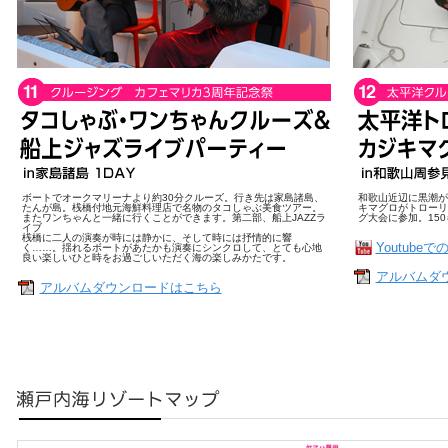
ボートでオークマリーナより約30分クルーズ。行き先は家島諸島、
和歌山近辺に黒潮が
たんが島。桟橋付地元海鮮料理店で名物のタコしゃぶ美食ツアー。
キマグロがトローリ
またワンちゃんと一緒に行くことができます。第二部、船上JAZZラ
グ大会に参加。15
イブ
桟橋に二人の演奏が時には静かに、そして時には抒情的に響
Youtube
く……。揺れるボートがあたかも演奏にシンクロして、とても心地
良い楽しいひと時をお過ごしいただく海の楽しみかたです。
アルバムダ
アルバムダウンロードはこちら