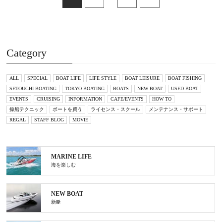
Category
ALL
SPECIAL
BOAT LIFE
LIFE STYLE
BOAT LEISURE
BOAT FISHING
SETOUCHI BOATING
TOKYO BOATING
BOATS
NEW BOAT
USED BOAT
EVENTS
CRUISING
INFORMATION
CAFE/EVENTS
HOW TO
操船テクニック
ボートを買う
ライセンス・スクール
メンテナンス・サポート
REGAL
STAFF BLOG
MOVIE
MARINE LIFE
海を楽しむ
NEW BOAT
新艇