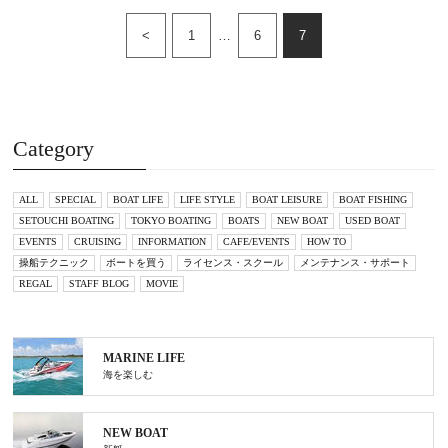
<
1
…
6
7
Category
ALL
SPECIAL
BOAT LIFE
LIFE STYLE
BOAT LEISURE
BOAT FISHING
SETOUCHI BOATING
TOKYO BOATING
BOATS
NEW BOAT
USED BOAT
EVENTS
CRUISING
INFORMATION
CAFE/EVENTS
HOW TO
操船テクニック
ボートを買う
ライセンス・スクール
メンテナンス・サポート
REGAL
STAFF BLOG
MOVIE
MARINE LIFE
海を楽しむ
NEW BOAT