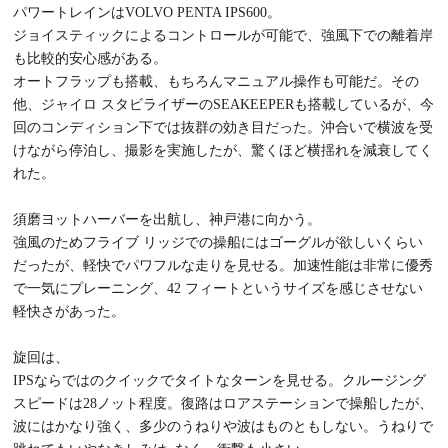
パワートレインはVOLVO PENTA IPS600。
ジョイスティックによるコントロールが可能で、強風下での離着岸
も比較的安心感がある。
オートフラップも搭載、もちろんマニュアル操作も可能だ。その
他、ジャイロ スタビライザーのSEAKEEPERも搭載しているが、今
回のコンディション下では抜群の効き目だった。沖合いで横波を受
けながら停泊し、撮影を実施したが、驚くほど横揺れを減衰してく
れた。
須磨ヨットハーバーを出航し、神戸港に向かう。
強風のためフライブ リッジでの操船にはゴーグルが欲しいくらい
だったが、軽快でパワフルな走りを見せる。加速性能は非常に優秀
で一気にプレーニング、42 フィートというサイズを感じさせない
軽快さがあった。
旋回は、
IPSならではのクイックでタイトなターンを見せる。クルージング
スピードは28ノット程度。復路はロアステーションで操船したが、
波にはかなり強く、多少のうねりや波はものともしない。うねりで