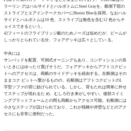
ラーリン グはハルサイドとハルボトムにSteel Grayを、舷側下部の
ストライプとエアインテークカバーにBimini Blueを採用。なおハル
サイドとハルボトムは10 色、ストライプは無色を含む12 色からチ
ョイスできるという。
42フィートのフライブリッジ艇のためノーズは短めだが、ビームが
しっかりとられている分、フォアデッキは広々としてい る。
中央には
サンパッドを配置、可倒式オーニングもあり、コンディションの良
いときにはゆったり寛げそうだ。フォアデッキからアフトコクピッ
トへのアクセスは、両舷のサイドデッキを経由する。左舷側はその
ままコク ピットへ繋がるものの、右舷側はアフトコクピットのL
字型ソファの背に妨げられている。しかし、背もたれは簡単に外せ
てステップが現れるた め、むしろ行き来がしやすい。後部スイミ
ングプラットフォームとの間も両舷からアクセス可能。右舷側には
小さなステップが設けられており、これが桟橋や岸壁などとのアク
セスにも非常に便利だった。