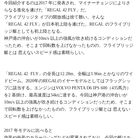
今回紹介するのは2017 年に発表され、マイナーチェンジによりさ
らなる進化を遂げた「REGAL 42 FLY」だ。
フライブリッジタ イプの開放感は捨て難い。そんな
「REGAL 42 FLY」が日本初上陸を遂げた。REGAL のフライブリ
ッジ艇としても初上陸となる。
神戸港の沖合いが10m/s 以上の強風が吹き続けるコンディションだ
ったため、そこまで回転数を上げなかったものの、フライブリッジ
艇とは 思えないスピード感は素晴らしい。
「REGAL 42 FLY」の全長は12.28m、全幅は3.96m とかなりのワイ
ドビーム。2020年のREGALのイヤーモデルとしてはフラッグシッ
プに該当する。エンジンはVOLVO PENTA D6 IPS 600（435馬力）
を2 基掛け。最高速度は34ktに達する。今回は神戸港の沖合いが
10m/s 以上の強風が吹き続けるコンディションだったため、そこま
で回転数を上げなかったものの、フライブリッジ艇とは 思えない
スピード感は素晴らしい。
2017 年モデルに比べると
内装や外装のカラーリ-ングなどが変更されており、今回の艇はカ