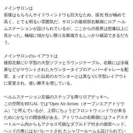
メインサロンは
前後はもちろんサイドウィンドウも巨大なため、採光 性が極めて
高く、とても明るい雰囲気だ。サロンの最前部右舷側にロア ヘル
ムステーションが設けられているが、ここからの視界は想像以上に
良かった。極端に傾かない限り左舷後方もしっかり確認できるだろ
う。
メインサロンのレイアウトは
後部左舷にU 字型の大型ソファとラウンジテーブル。右舷には冷蔵
庫などがマウントされたカウンタータイプのアッパーギャレーを配
置、まっすぐだった以前のカウンターとは異なりL字型レイアウト
に変更され、使い勝手を増している。
ヘルムステーション左脇のステップを降りロアデッキへ。
この空間をREGAL では“Open Air Atrium（オープンエアアトリウ
ム）”と呼んでいるが、上部にちょうどフロントウィンドウが来る
ためにかなりの開放感がある。アトリウムの右舷側にはフォアステ
ートルーム内からもアクセス可能なダブルドア付きの個室ヘッド。
ヘッドの奥にはセパレートされ たシャワールームも設けられてい