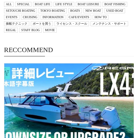
ALL
SPECIAL
BOAT LIFE
LIFE STYLE
BOAT LEISURE
BOAT FISHING
SETOUCHI BOATING
TOKYO BOATING
BOATS
NEW BOAT
USED BOAT
EVENTS
CRUISING
INFORMATION
CAFE/EVENTS
HOW TO
操船テクニック
ボートを買う
ライセンス・スクール
メンテナンス・サポート
REGAL
STAFF BLOG
MOVIE
RECCOMMEND