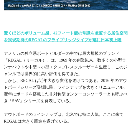
驚くほどのボリューム感、42フィート艇の常識を凌駕する居住空間
を実現期待のREGALのフライブリッジタイプが遂に日本初上陸
アメリカの独立系ボートビルダーの中では最大規模のブランド
「REGAL（リーガル）」は、1969 年の創業以来、数多くの小型ラ
ンナバウトや中型～小型エクスプレスクルーザーを生産し、このジ
ャンルでは世界的に高い評価を得てきた。
しかし、REGAL は近年大きな変化を遂げつつある。2016 年のアウ
トボードシリーズ登場以降、ラインナップを大きくリニューアル、
翌年にボードを搭載した非対称型センターコンソーラーとも呼ぶべ
き「SAV」シリーズを発表している。
アウトボードのラインナップは、北米では特に人気。ここに来て
REGALは大きく躍進を遂げている。