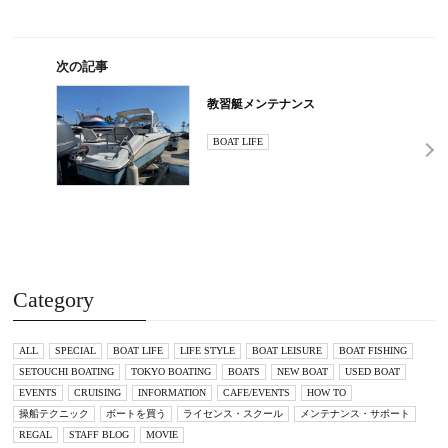
次の記事
教習艇メンテナンス
BOAT LIFE
Category
ALL
SPECIAL
BOAT LIFE
LIFE STYLE
BOAT LEISURE
BOAT FISHING
SETOUCHI BOATING
TOKYO BOATING
BOATS
NEW BOAT
USED BOAT
EVENTS
CRUISING
INFORMATION
CAFE/EVENTS
HOW TO
操船テクニック
ボートを買う
ライセンス・スクール
メンテナンス・サポート
REGAL
STAFF BLOG
MOVIE