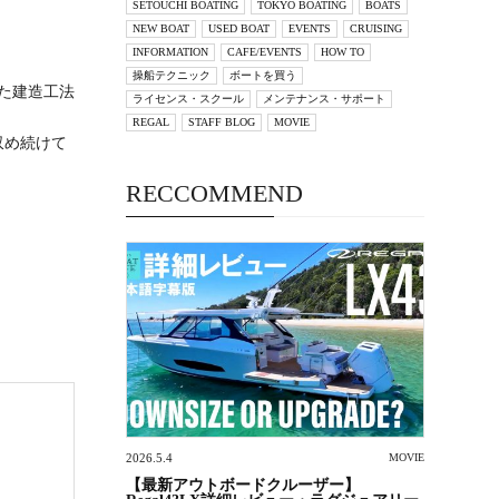
SETOUCHI BOATING
TOKYO BOATING
BOATS
NEW BOAT
USED BOAT
EVENTS
CRUISING
INFORMATION
CAFE/EVENTS
HOW TO
操船テクニック
ボートを買う
た建造工法
ライセンス・スクール
メンテナンス・サポート
REGAL
STAFF BLOG
MOVIE
収め続けて
RECCOMMEND
2026.5.4
MOVIE
【最新アウトボードクルーザー】