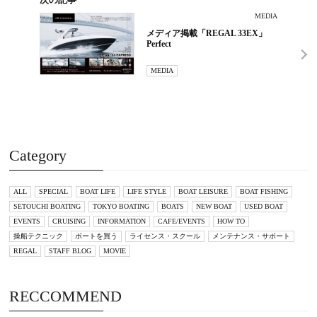
MEDIA
メディア掲載「REGAL 33EX」
Perfect
MEDIA
Category
ALL
SPECIAL
BOAT LIFE
LIFE STYLE
BOAT LEISURE
BOAT FISHING
SETOUCHI BOATING
TOKYO BOATING
BOATS
NEW BOAT
USED BOAT
EVENTS
CRUISING
INFORMATION
CAFE/EVENTS
HOW TO
操船テクニック
ボートを買う
ライセンス・スクール
メンテナンス・サポート
REGAL
STAFF BLOG
MOVIE
RECCOMMEND