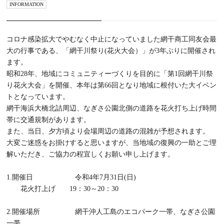
INFORMATION
コロナ感染拡大でやむなく中止になっていました網干商工同友会最
大の行事である、「網干川祭り(花火大会）」が3年ぶりに開催され
ます。
昭和28年、地域にコミュニティーづくりを目的に「第1回網干川祭
り花火大会」を開催、本年は第66回となり地域に根付いた大イベン
トとなっています。
網干海浜大橋北詰周辺、なぎさ公園北側の道路を花火打ち上げ時間
帯に交通規制があります。
また、当日、夕方頃より会場周辺の道路の混雑が予想されます。
大変ご迷惑をお掛けすると思いますが、当地域の復興の一助とご理
解いただき、ご協力の程宜しくお願い申し上げます。
1.開催日 令和4年7月31日(日)
花火打上げ 19：30～20：30
2.開催場所 網干沖人工島のエコパーク一帯、なぎさ公園
一帯