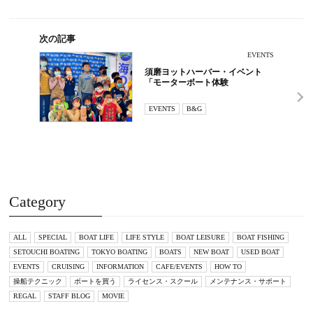
次の記事
EVENTS
須磨ヨットハーバー・イベント
「モーターボート体験
EVENTS
B&G
Category
ALL
SPECIAL
BOAT LIFE
LIFE STYLE
BOAT LEISURE
BOAT FISHING
SETOUCHI BOATING
TOKYO BOATING
BOATS
NEW BOAT
USED BOAT
EVENTS
CRUISING
INFORMATION
CAFE/EVENTS
HOW TO
操船テクニック
ボートを買う
ライセンス・スクール
メンテナンス・サポート
REGAL
STAFF BLOG
MOVIE