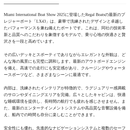
Miami International Boat Show 2025に登場したRegal Boatsの最新のプ
レジャーボート「LX43」は、豪華で洗練されたデザインと卓越し
たパフォーマンスを兼ね備えたボートです。これは、同社の技術革
新と品質へのこだわりを象徴するモデルで、乗り心地の快適さと贅
沢さを一段と高めています。
その広いデッキとスポーティでありながらエレガントな外観は、ど
んな海の風景にも完璧に調和します。最新のアウトボードエンジン
を備え、高速での走行にも安定感があり、クルージングやウォータ
ースポーツなど、さまざまなシーンに最適です。
内部は、洗練されたインテリアが特徴的で、ラグジュアリー感満載
のサロンやダイニングエリアを完備。広々としたキャビンは、快適
な睡眠環境を提供し、長時間の航行でも疲れを感じさせません。ま
た、最新のエンターテインメントシステムや高品質な音響設備を備
え、船内での時間も存分に楽しむことができます。
安全性にも優れ、先進的なナビゲーションシステムと複数のセーフ