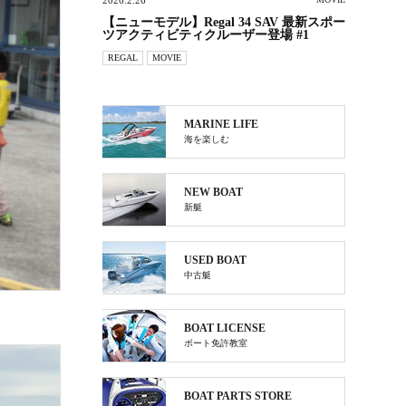
2026.2.26
【ニューモデル】Regal 34 SAV 最新スポー
ツアクティビティクルーザー登場 #1
REGAL
MOVIE
MARINE LIFE
海を楽しむ
NEW BOAT
新艇
USED BOAT
中古艇
BOAT LICENSE
ボート免許教室
BOAT PARTS STORE