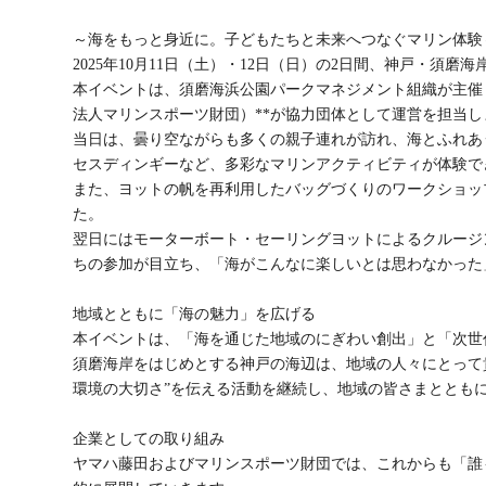
～海をもっと身近に。子どもたちと未来へつなぐマリン体験
2025年10月11日（土）・12日（日）の2日間、神戸・須磨海岸に
本イベントは、須磨海浜公園パークマネジメント組織が主催
法人マリンスポーツ財団）**が協力団体として運営を担当し
当日は、曇り空ながらも多くの親子連れが訪れ、海とふれあ
セスディンギーなど、多彩なマリンアクティビティが体験で
また、ヨットの帆を再利用したバッグづくりのワークショッ
た。
翌日にはモーターボート・セーリングヨットによるクルージン
ちの参加が目立ち、「海がこんなに楽しいとは思わなかった
地域とともに「海の魅力」を広げる
本イベントは、「海を通じた地域のにぎわい創出」と「次世
須磨海岸をはじめとする神戸の海辺は、地域の人々にとって
環境の大切さ”を伝える活動を継続し、地域の皆さまととも
企業としての取り組み
ヤマハ藤田およびマリンスポーツ財団では、これからも「誰