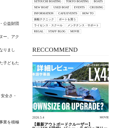
SETOUCHI BOATING
TOKYO BOATING
BOATS
NEW BOAT
USED BOAT
EVENTS
CRUISING
INFORMATION
CAFE/EVENTS
HOW TO
操船テクニック
ボートを買う
・公益財団
ライセンス・スクール
メンテナンス・サポート
REGAL
STAFF BLOG
MOVIE
ヌー、アク
RECCOMMEND
なりまし
た子どもた
・安全さ・
2026.5.4
MOVIE
事業を積極
【最新アウトボードクルーザー】