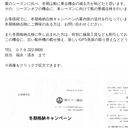
夏のシーズンに比べ、冬期は船に乗る機会の減る方が殆どだと思います。
その、シーズンオフの機会に、来シーズンに向けて船の整備点検を行いま
お客様宛てに、冬期格納点検キャンペーンの案内状の送付を行なっていま
冬期格納点検にご興味のある方は、お問い合わせください。
また冬期格納点検に申し込まれた方は、特別に艤装工賃なども割引してお
この機会に、古い船外機の載せ換え、新しいGPS魚探の取り替えなどど
TEL ０７９-322-8800
担当 福永・清水 まで
※画像をクリックで拡大できます。